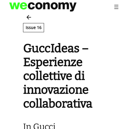
Vai
al
contenuto
Issue 16
GuccIdeas –
Esperienze
collettive di
innovazione
collaborativa
In Gucci