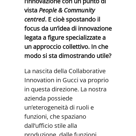
l’innovazione
con
un
punto
di
vista
People
&
Communi
ty
centred
.
E
cioè
spostando
il
focus
da
un’idea
di
innovazione
legata
a
figure specializzate
a
un
approccio
collettivo.
In
che
modo
si
sta
dimostrando
utile?
La nascita della Collaborative
Innovation in Gucci va proprio
in questa direzione. La nostra
azienda possiede
un’eterogeneità di ruoli e
funzioni, che spaziano
dall’ufficio stile alla
produzione, dalle funzioni