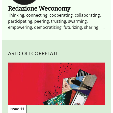
Redazione Weconomy
Thinking, connecting, cooperating, collaborating,
participating, peering, trusting, swarming,
empowering, democratizing, futurizing, sharing: il
futuro è già cambiato. Non occorrono altri segnali
il XXI secolo è il secolo dell'impresa collaborativa.
Weconomy esplora i paradigmi e le opportunità
dell'economia del Noi: più aperta, più
ARTICOLI CORRELATI
partecipativa, più trasparente fatta di
condivisione, reputazione e collaborazione.
Issue 11