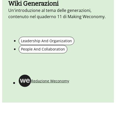
Wiki Generazioni
Un'introduzione al tema delle generazioni,
contenuto nel quaderno 11 di Making Weconomy.
Leadership And Organization
G
People And Collaboration
s
t
d
p
Redazione Weconomy