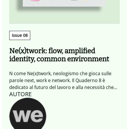
Issue 08
Ne(x)twork: flow, amplified
identity, common environment
N come Ne(x)twork, neologismo che gioca sulle
parole next, work e network. Il Quaderno 8 è
dedicato al futuro del lavoro e alla necessità che
AUTORE
questo sia connesso e condiviso in modo
continuo. Una condivisione che porta alla
creazione del Flow (Flusso) che l’Impresa
collaborativa ha il bisogno di saper dirigere,
coordinare, stimolare ed eventualmente
modificare in itinere.