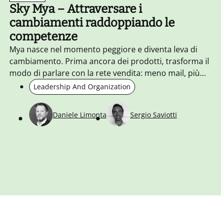
Sky Mya – Attraversare i
cambiamenti raddoppiando le
competenze
Mya nasce nel momento peggiore e diventa leva di
cambiamento. Prima ancora dei prodotti, trasforma il
modo di parlare con la rete vendita: meno mail, più
relazione. In piena pandemia crea appartenenza,
Leadership And Organization
fiducia, voce. Poi accelera l’adozione di Sky Wifi e Sky
Glass. La community viene prima del mercato.
Daniele Limonta
Sergio Saviotti