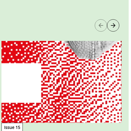
C
Issue 15
u