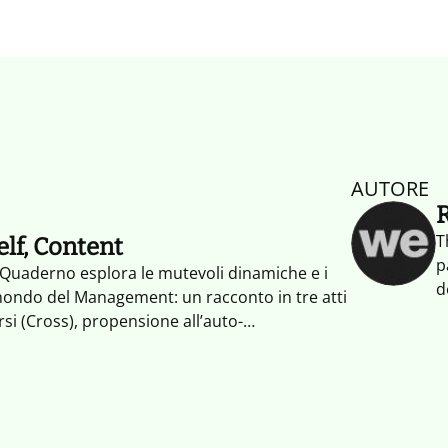
AUTORE
T
lf, Content
p
Quaderno esplora le mutevoli dinamiche e i
d
ondo del Management: un racconto in tre atti
c
rsi (Cross), propensione all’auto-
s
e valorizzazione dei contenuti sull’offerta
p
verse dimensioni nelle quali l’Impresa
a
c