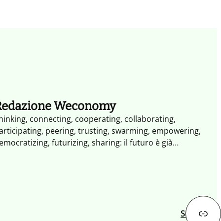
Redazione Weconomy
hinking, connecting, cooperating, collaborating,
articipating, peering, trusting, swarming, empowering,
emocratizing, futurizing, sharing: il futuro è già
ambiato. Non occorrono altri segnali il XXI secolo è il
ecolo dell'impresa collaborativa. Weconomy esplora i
aradigmi e le opportunità dell'economia del Noi: più
perta, più partecipativa, più trasparente fatta di
ondivisione, reputazione e collaborazione.
Successivo