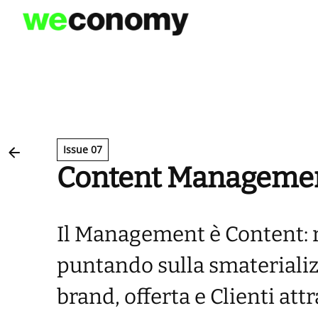
Vai
al
contenuto
Issue 07
Content Management
Il Management è Content: re
puntando sulla smaterializz
brand, offerta e Clienti at