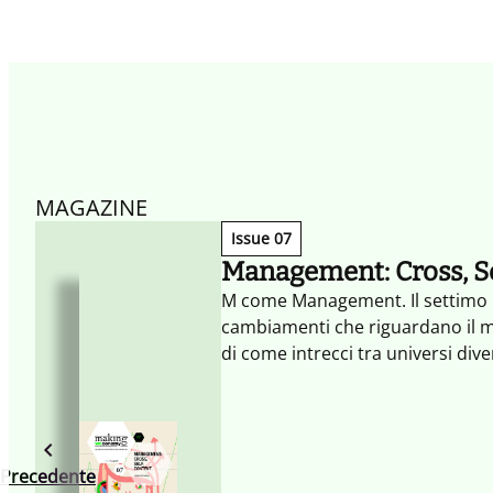
MAGAZINE
Issue 07
Management: Cross, Se
M come Management. Il settimo 
cambiamenti che riguardano il m
di come intrecci tra universi dive
organizzazione coordinata (SELF) 
(Content) rappresentino le tre di
collaborativa si sviluppa.
Precedente