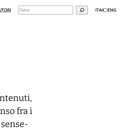
Cerca
UTORI
ITA
ENG
ntenuti,
nso fra i
, sense-