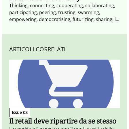
Thinking, connecting, cooperating, collaborating,
participating, peering, trusting, swarming,
empowering, democratizing, futurizing, sharing: il
futuro è già cambiato. Non occorrono altri segnali
il XXI secolo è il secolo dell'impresa collaborativa.
Weconomy esplora i paradigmi e le opportunità
dell'economia del Noi: più aperta, più
ARTICOLI CORRELATI
partecipativa, più trasparente fatta di
condivisione, reputazione e collaborazione.
Issue 03
Il retail deve ripartire da se stesso
La vendita e l’acquisto sono 2 punti di vista dello
T