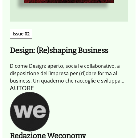
Issue 02
Design: (Re)shaping Business
D come Design: aperto, social e collaborativo, a
disposizione dell’Impresa per (ri)dare forma al
business. Un quaderno che raccoglie e sviluppa
AUTORE
spunti e contributi emersi durante l’evento Making
Together.
Redazione Weconomy