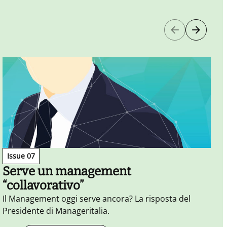
Issue 07
Serve un management
“collavorativo”
Il Management oggi serve ancora? La risposta del
Presidente di Manageritalia.
M
d