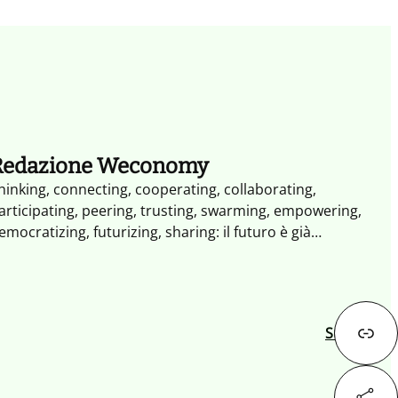
Redazione Weconomy
hinking, connecting, cooperating, collaborating,
articipating, peering, trusting, swarming, empowering,
emocratizing, futurizing, sharing: il futuro è già
ambiato. Non occorrono altri segnali il XXI secolo è il
ecolo dell'impresa collaborativa. Weconomy esplora i
aradigmi e le opportunità dell'economia del Noi: più
perta, più partecipativa, più trasparente fatta di
Successivo
ondivisione, reputazione e collaborazione.