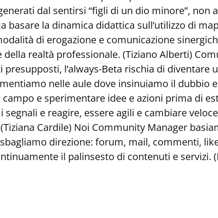
enerati dal sentirsi “figli di un dio minore”, non a
ca basare la dinamica didattica sull’utilizzo di ma
 modalità di erogazione e comunicazione sinergic
 della realtà professionale. (Tiziano Alberti) Co
sti presupposti, l’always-Beta rischia di diventare 
entiamo nelle aule dove insinuiamo il dubbio e s
campo e sperimentare idee e azioni prima di esten
 i segnali e reagire, essere agili e cambiare vel
 (Tiziana Cardile) Noi Community Manager basiamo 
 sbagliamo direzione: forum, mail, commenti, lik
ntinuamente il palinsesto di contenuti e servizi.