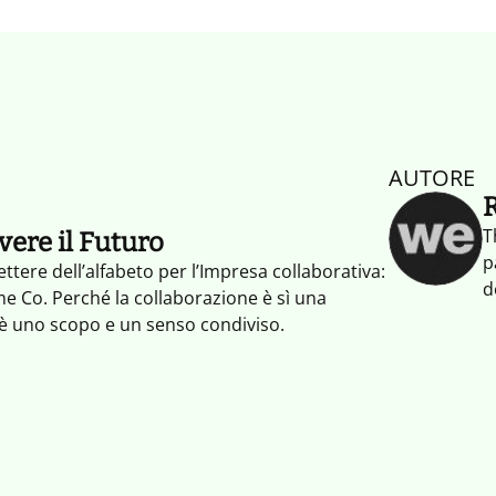
AUTORE
T
ivere il Futuro
p
ettere dell’alfabeto per l’Impresa collaborativa:
d
e Co. Perché la collaborazione è sì una
c
’è uno scopo e un senso condiviso.
s
p
a
c