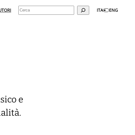
Cerca
UTORI
ITA
ENG
sico e
alità.