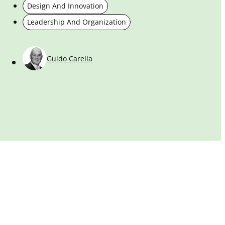
Design And Innovation
d
Leadership And Organization
p
p
c
Guido Carella