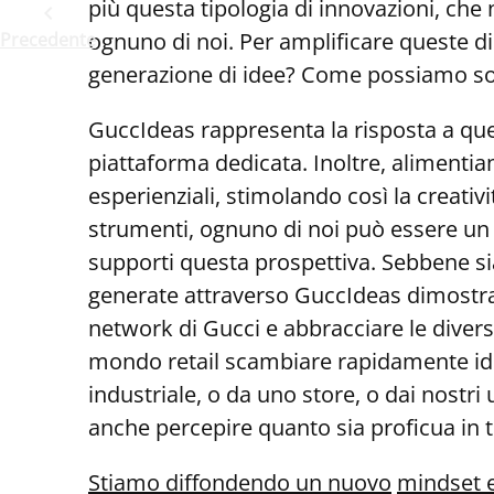
più questa tipologia di innovazioni, che
ognuno di noi. Per amplificare queste 
Precedente
generazione di idee? Come possiamo sost
GuccIdeas rappresenta la risposta a qu
piattaforma dedicata. Inoltre, alimentia
esperienziali, stimolando così la creativi
strumenti, ognuno di noi può essere un 
supporti questa prospettiva. Sebbene sia
generate attraverso GuccIdeas dimostran
network di Gucci e abbracciare le divers
mondo retail scambiare rapidamente ide
industriale, o da uno store, o dai nostri
anche percepire quanto sia proficua in t
Stiamo diffondendo un nuovo
mindset e