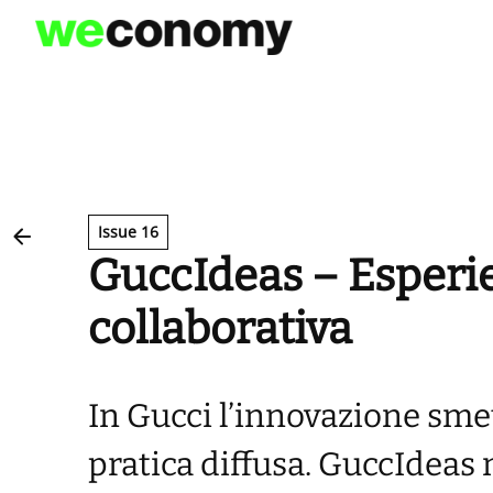
Vai
al
contenuto
Issue 16
GuccIdeas – Esperie
collaborativa
In Gucci l’innovazione smet
pratica diffusa. GuccIdeas 