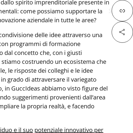
dallo spirito imprenditoriale presente in
mentali: come possiamo supportare la
Successivo
ovazione aziendale in tutte le aree?
ondivisione delle idee attraverso una
co con programmi di formazione
Fa
o dal concetto che, con i giusti
, e stiamo costruendo un ecosistema che
 le risposte dei colleghi e le idee
X
 grado di attraversare il variegato
o, in GuccIdeas abbiamo visto figure del
Lin
ndo suggerimenti provenienti dall’area
mpliare la propria realtà, e facendo
iduo e il suo
potenziale innovativo per