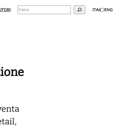
Cerca
UTORI
ITA
ENG
zione
iventa
tail,