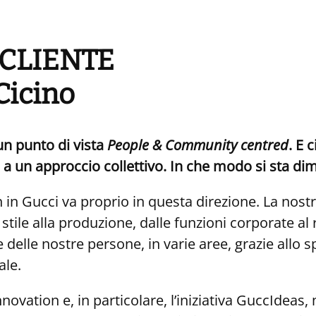
 CLIENTE
 Cicino
un
punto
di
vista
People
&
Communi
ty
centred
.
E
c
a
un
approccio
collettivo.
In
che
modo
si
sta
dim
n in Gucci va proprio in questa direzione. La nos
 stile alla produzione, dalle funzioni corporate al 
lle nostre persone, in varie aree, grazie allo sp
ale.
novation e, in particolare, l’iniziativa GuccIdeas, 