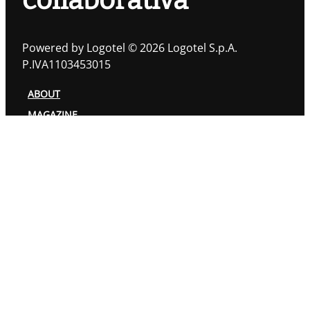
collaborativa
Powered by Logotel © 2026 Logotel S.p.A.
P.IVA1103453015
ABOUT
MAGAZINE
TOPIC
AUTORI
PRIVACY POLICY
COOKIES