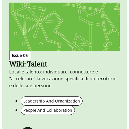
Issue 06
Wiki: Talent
Local è talento: individuare, connettere e
L
"accelerare" la vocazione specifica di un territorio
m
e delle sue persone.
v
c
i
Leadership And Organization
s
People And Collaboration