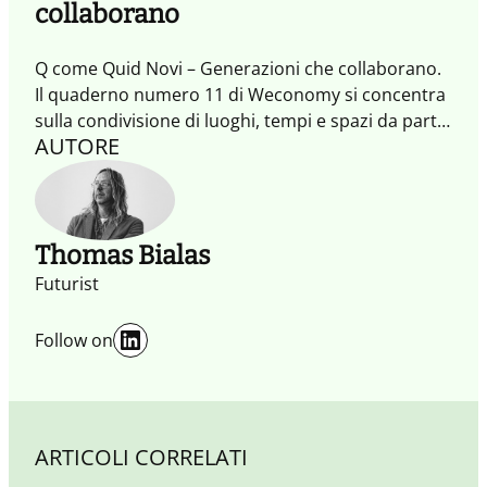
collaborano
Q come Quid Novi – Generazioni che collaborano.
Il quaderno numero 11 di Weconomy si concentra
sulla condivisione di luoghi, tempi e spazi da parte
AUTORE
di diverse generazioni con mindset differenti e
sulle trasformazioni che questa convivenza
implica. Autori dalle età, competenze e mestieri
diversi, per assicurare un punto di vista
molteplice. Perché la collaborazione tra
Thomas Bialas
generazioni è un’opportunità.
Futurist
LinkedIn
Follow on
ARTICOLI CORRELATI