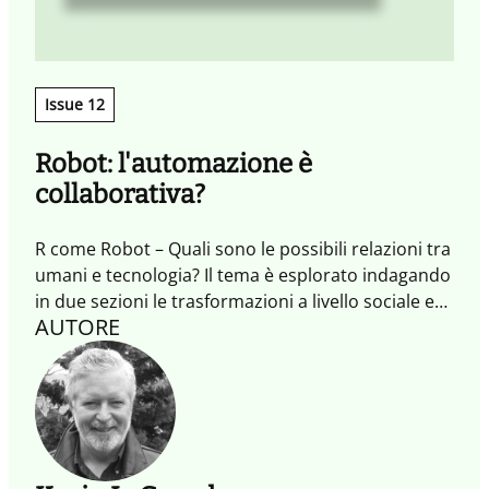
Issue 12
Robot: l'automazione è
collaborativa?
R come Robot – Quali sono le possibili relazioni tra
umani e tecnologia? Il tema è esplorato indagando
in due sezioni le trasformazioni a livello sociale e
AUTORE
aziendale. Una sezione dedicata alla mostra
Posthuman (svoltasi durante la MDW 2017)
conclude il quaderno. L'obiettivo di questo
numero è quello di fornire spunti, quello di avviare
un dialogo, di stimolare un'ulteriore esplorazione
di diversi punti di vista.