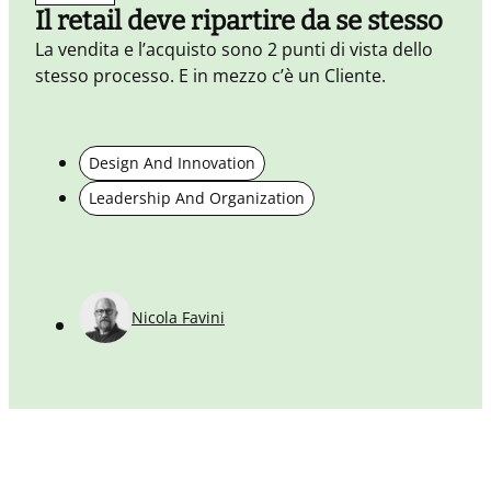
Il retail deve ripartire da se stesso
La vendita e l’acquisto sono 2 punti di vista dello
stesso processo. E in mezzo c’è un Cliente.
L
Design And Innovation
r
Leadership And Organization
a
c
V
p
Nicola Favini