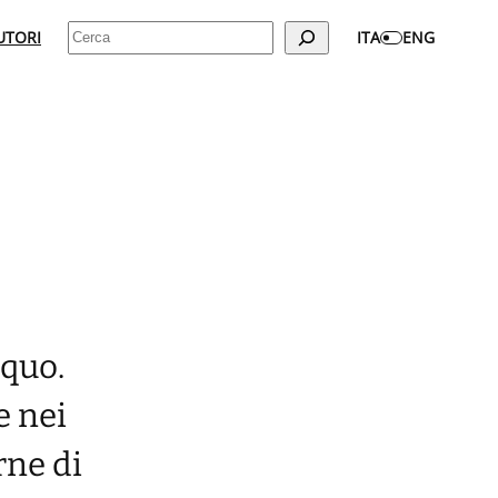
Cerca
UTORI
ITA
ENG
 quo.
e nei
rne di