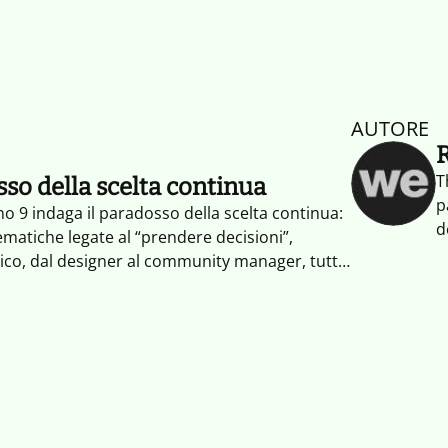
AUTORE
T
sso della scelta continua
p
 9 indaga il paradosso della scelta continua:
d
tematiche legate al “prendere decisioni”,
c
dico, dal designer al community manager, tutte
s
in forte trasformazione. Perché di fronte alla
p
lta veramente sbagliata è non scegliere.
a
c