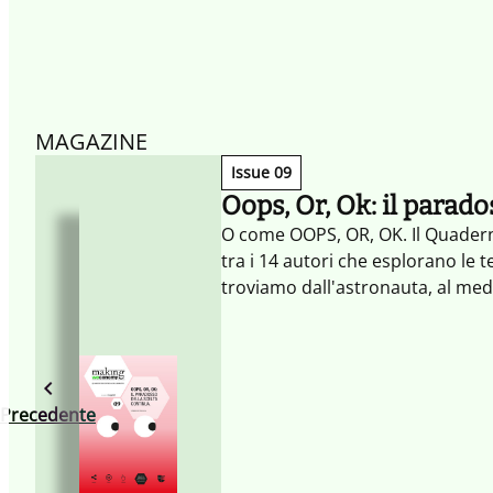
MAGAZINE
Issue 09
Oops, Or, Ok: il parado
O come OOPS, OR, OK. Il Quaderno
tra i 14 autori che esplorano le 
troviamo dall'astronauta, al me
persone che lavorano in contesti 
scelta e alle opzioni, l’unica sce
Precedente