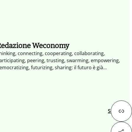
Redazione Weconomy
hinking, connecting, cooperating, collaborating,
articipating, peering, trusting, swarming, empowering,
emocratizing, futurizing, sharing: il futuro è già
ambiato. Non occorrono altri segnali il XXI secolo è il
ecolo dell'impresa collaborativa. Weconomy esplora i
aradigmi e le opportunità dell'economia del Noi: più
perta, più partecipativa, più trasparente fatta di
ondivisione, reputazione e collaborazione.
Successivo