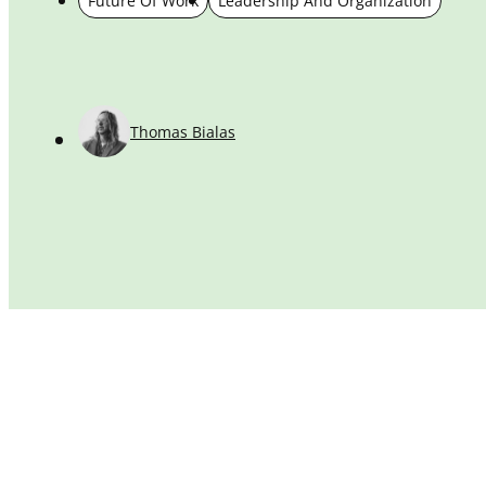
Future Of Work
Leadership And Organization
Thomas Bialas