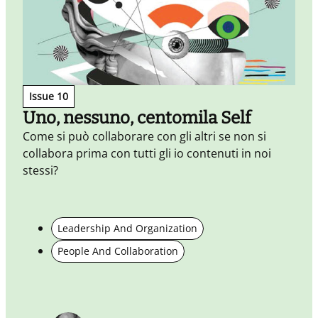
Issue 10
Uno, nessuno, centomila Self
Come si può collaborare con gli altri se non si
collabora prima con tutti gli io contenuti in noi
H
stessi?
s
o
t
s
Leadership And Organization
d
People And Collaboration
o
e