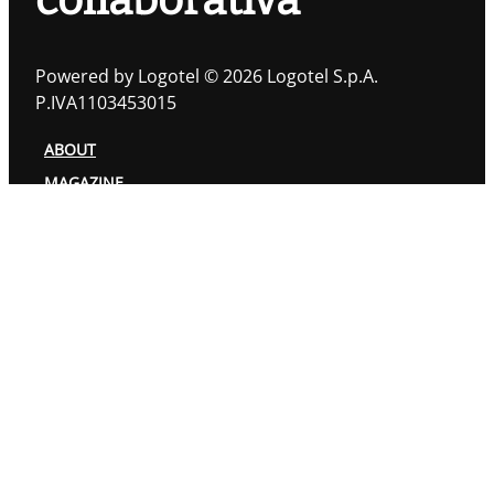
collaborativa
Powered by Logotel © 2026 Logotel S.p.A.
P.IVA1103453015
ABOUT
MAGAZINE
TOPIC
AUTORI
PRIVACY POLICY
COOKIES