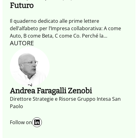
Futuro
Il quaderno dedicato alle prime lettere
dell’alfabeto per l’Impresa collaborativa: A come
Auto, B come Beta, C come Co. Perché la
AUTORE
collaborazione è sì una necessità, ma funziona
solo se c’è uno scopo e un senso condiviso.
Andrea Faragalli Zenobi
Direttore Strategie e Risorse Gruppo Intesa San
Paolo
LinkedIn
Follow on