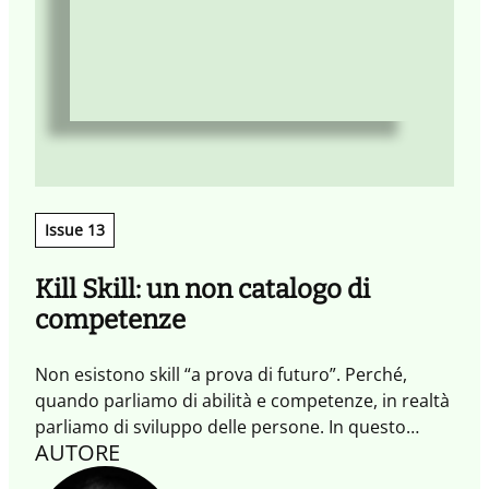
Issue 13
Kill Skill: un non catalogo di
competenze
Non esistono skill “a prova di futuro”. Perché,
quando parliamo di abilità e competenze, in realtà
parliamo di sviluppo delle persone. In questo
AUTORE
Quaderno abbiamo affrontato il tema delle skill dal
punto di vista sistemico, per esplorare ciò che