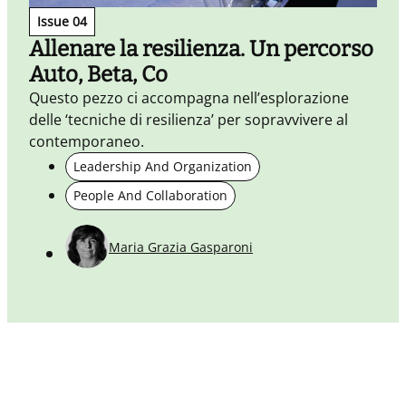
Issue 04
Allenare la resilienza. Un percorso
Auto, Beta, Co
Q
r
Questo pezzo ci accompagna nell’esplorazione
i
delle ‘tecniche di resilienza’ per sopravvivere al
contemporaneo.
Leadership And Organization
People And Collaboration
Maria Grazia Gasparoni