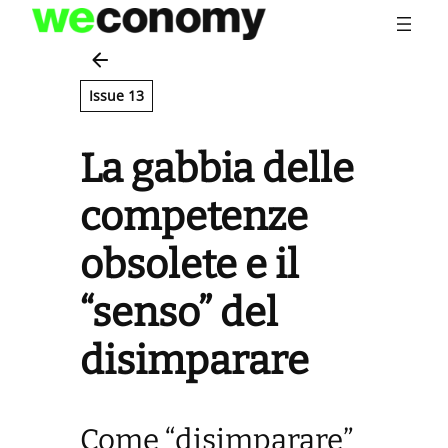
Vai
al
contenuto
Issue 13
La gabbia delle
competenze
obsolete e il
“senso” del
disimparare
Come “disimparare”