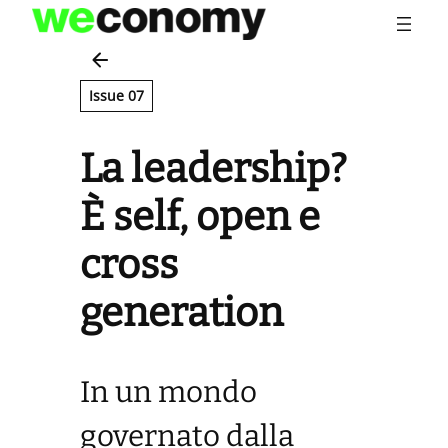
Vai
al
contenuto
Issue 07
La leadership?
È self, open e
cross
generation
In un mondo
governato dalla