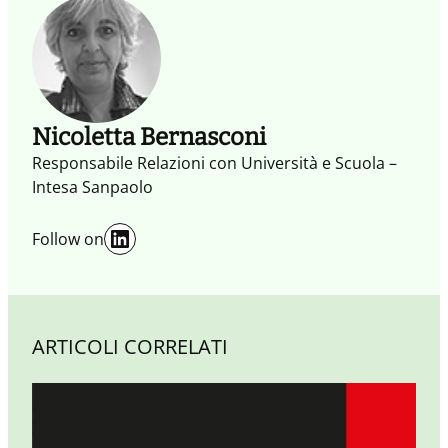
diversi (Cross), propensione all’auto-
organizzazione coordinata (SELF) e valorizzazione
dei contenuti sull’offerta (Content) rappresentino
le tre diverse dimensioni nelle quali l’Impresa
collaborativa si sviluppa.
Nicoletta Bernasconi
Responsabile Relazioni con Università e Scuola –
Intesa Sanpaolo
LinkedIn
Follow on
ARTICOLI CORRELATI