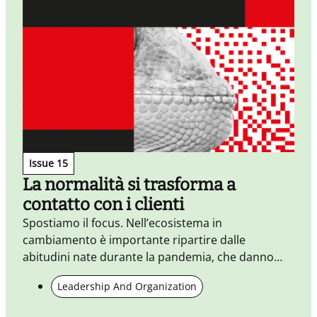
Issue 15
La normalità si trasforma a
contatto con i clienti
Spostiamo il focus. Nell’ecosistema in
I
cambiamento è importante ripartire dalle
c
abitudini nate durante la pandemia, che danno
v
forma a nuovi bisogni dei clienti. E poi dialogare
a
Leadership And Organization
con i territori, per generare nuovi servizi.
r
s