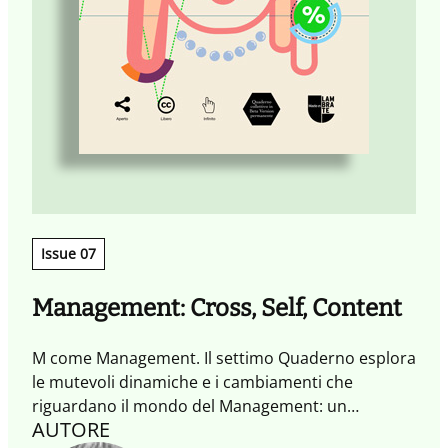
Issue 07
Management: Cross, Self, Content
M come Management. Il settimo Quaderno esplora
le mutevoli dinamiche e i cambiamenti che
riguardano il mondo del Management: un
AUTORE
racconto in tre atti di come intrecci tra universi