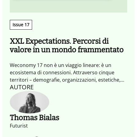
Issue 17
XXL Expectations. Percorsi di
valore in un mondo frammentato
Weconomy 17 non è un viaggio lineare: è un
ecosistema di connessioni. Attraverso cinque
territori – demografie, organizzazioni, estetiche,
AUTORE
intelligenze e misurazioni – raccogliamo
frammenti, prospettive e pratiche per estrarre
aspettative XXL e trasformarle in micro-
esperimenti, legami di senso e nuove metriche di
cambiamento.
Thomas Bialas
Futurist