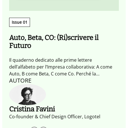
Issue 01
Auto, Beta, CO: (Ri)scrivere il
Futuro
Il quaderno dedicato alle prime lettere
dell’alfabeto per l’Impresa collaborativa: A come
Auto, B come Beta, C come Co. Perché la
AUTORE
collaborazione è sì una necessità, ma funziona
solo se c’è uno scopo e un senso condiviso.
Cristina Favini
Co-founder & Chief Design Officer, Logotel