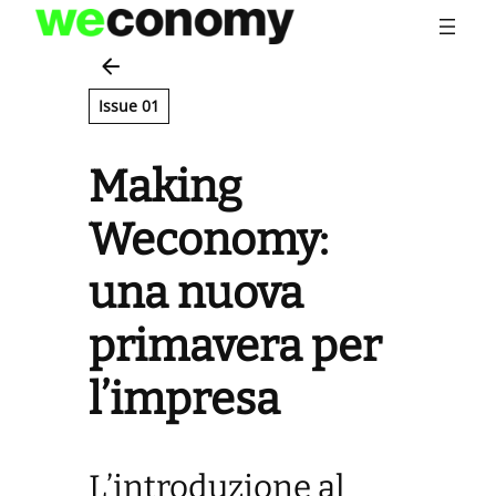
Vai
al
contenuto
Issue 01
Making
Weconomy:
una nuova
primavera per
l’impresa
L’introduzione al