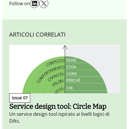
LinkedIn
X
Follow on
ARTICOLI CORRELATI
Issue 07
Service design tool: Circle Map
Un service design tool ispirato ai livelli logici di
I
Dilts.
o
p