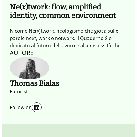
Ne(x)twork: flow, amplified
identity, common environment
N come Ne(x)twork, neologismo che gioca sulle
parole next, work e network. Il Quaderno 8 è
dedicato al futuro del lavoro e alla necessità che
AUTORE
questo sia connesso e condiviso in modo
continuo. Una condivisione che porta alla
creazione del Flow (Flusso) che l’Impresa
collaborativa ha il bisogno di saper dirigere,
coordinare, stimolare ed eventualmente
Thomas Bialas
modificare in itinere.
Futurist
LinkedIn
Follow on