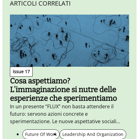
ARTICOLI CORRELATI
Issue 17
Cosa aspettiamo?
L’immaginazione si nutre delle
esperienze che sperimentiamo
In un presente “FLUX” non basta attendere il
futuro: servono azioni concrete e
S
sperimentazione. Le nuove aspettative sociali
i
diventano una bussola per immaginare e fare
Future Of Work
Leadership And Organization
insieme, ripensando metriche e uso responsabile
p