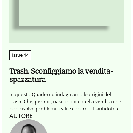
Issue 14
Trash. Sconfiggiamo la vendita-
spazzatura
In questo Quaderno indaghiamo le origini del
trash. Che, per noi, nascono da quella vendita che
non risolve problemi reali e concreti. L'antidoto è
AUTORE
una vendita circolare e infinita, che trae il massimo
vantaggio moltiplicando i punti di contatto con il
Cliente, coinvolgendolo e generando una visione