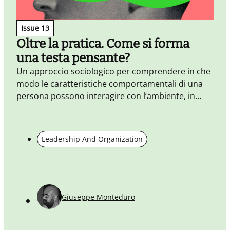
Issue 13
Oltre la pratica. Come si forma
una testa pensante?
Un approccio sociologico per comprendere in che
Q
modo le caratteristiche comportamentali di una
r
persona possono interagire con l’ambiente, in
p
particolare tra scuola e azienda
s
Leadership And Organization
Giuseppe Monteduro