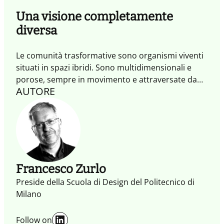
Una visione completamente
diversa
Le comunità trasformative sono organismi viventi
situati in spazi ibridi. Sono multidimensionali e
porose, sempre in movimento e attraversate da
AUTORE
esperienze che attivano scambi e generano azioni
trasformative. È mettendo al centro queste
comunità, oltre agli individui che le abitano, che
possiamo affrontare le grandi sfide del presente e
del futuro, generando impatti positivi.
Francesco Zurlo
Preside della Scuola di Design del Politecnico di
Milano
LinkedIn
Follow on