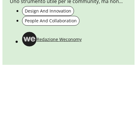
Uno strumento utile per le community, ma non
solo: importante per ogni fase del processo
Design And Innovation
progettuale e di gestione. Come e perché usarlo (e
People And Collaboration
anche quando) all’interno del nostro post.
Redazione Weconomy