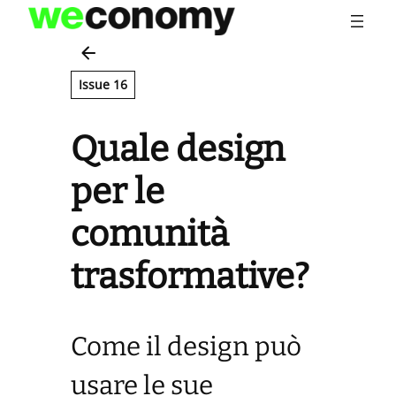
Vai
al
contenuto
Issue 16
Quale design
per le
comunità
trasformative?
Come il design può
usare le sue