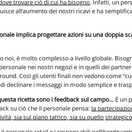
dove trovare ciò di cui ha bisogno
. Infatti, un pe
uisce all’aumento dei nostri ricavi e ha semplific
ionale implica progettare azioni su una doppia sc
 noi, è molto complesso a livello globale. Bisogn
 personale nei nostri negozi e in quelli dei partne
round. Così gli utenti finali non vedono come “cuc
o di declinare i messaggi in modo semplice e tras
questa ricetta
sono i
feedback
sul campo…
È un p
ack su ciò che il personale pensa:
la partecipazi
ità, sia sul piano tattico, sia su quello
strategic
 personale retail e i responsabili nell’
headquart