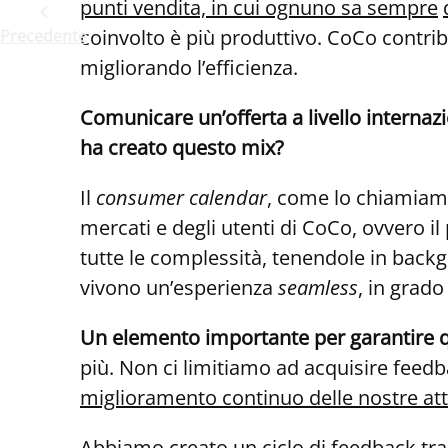
punti vendita, in cui ognuno sa sempre
coinvolto è più produttivo. CoCo contrib
Precedente
migliorando l’efficienza.
Comunicare un’offerta a livello internaz
ha creato questo mix?
Il
consumer calendar
, come lo chiamiamo
mercati e degli utenti di CoCo, ovvero il
tutte le complessità, tenendole in backg
vivono un’esperienza
seamless
, in grad
Un elemento
importante per
garantire
più. Non ci limitiamo ad acquisire feedb
miglioramento continuo delle nostre attiv
Abbiamo creato un ciclo di feedback tra il