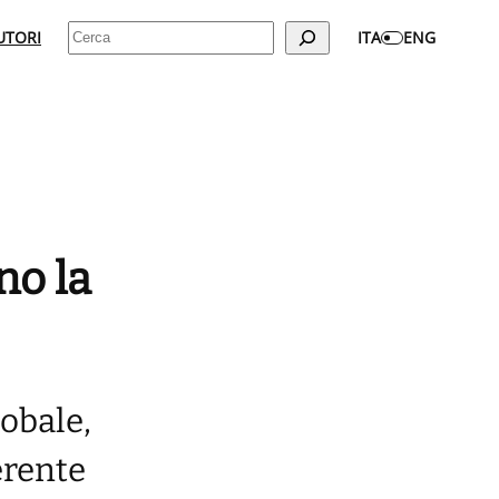
Cerca
UTORI
ITA
ENG
no la
obale,
erente