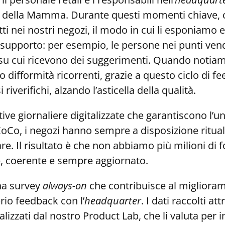
ta della Mamma. Durante questi momenti chiave
nei nostri negozi, il modo in cui li esponiamo e
supporto: per esempio, le persone nei punti vend
e su cui ricevono dei suggerimenti. Quando notia
 difformità ricorrenti, grazie a questo ciclo di 
riverifichi, alzando l’asticella della qualità.
ive giornaliere digitalizzate che garantiscono l’uni
CoCo, i negozi hanno sempre a disposizione rituali
are. Il risultato è che non abbiamo più milioni di 
te, coerente e sempre aggiornato.
una survey
always-on
che contribuisce al migliora
prio feedback con l’
headquarter
. I dati raccolti 
izzati dal nostro Product Lab, che li valuta per in