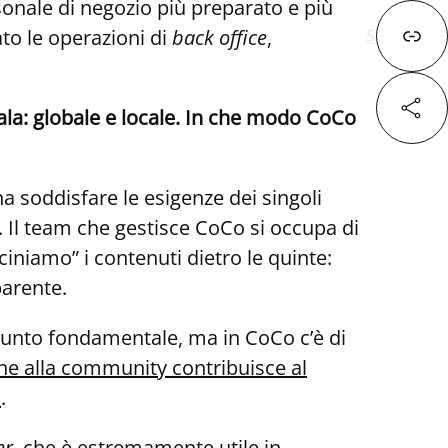
rsonale di negozio più preparato e più
ato le operazioni di
back office
,
Successivo
ala: globale e locale. In che modo CoCo
Fa
a soddisfare le esigenze dei singoli
r. Il team che gestisce CoCo si occupa di
X
iniamo” i contenuti dietro le quinte:
parente.
Lin
unto fondamentale, ma in CoCo c’è di
one alla community contribui
sce al
o
.
er
, che è estremamente utile in