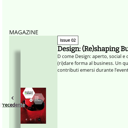
MAGAZINE
Issue 02
Design: (Re)shaping B
D come Design: aperto, social e c
(ri)dare forma al business. Un q
contributi emersi durante l’eve
Precedente