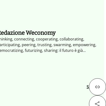
Redazione Weconomy
hinking, connecting, cooperating, collaborating,
articipating, peering, trusting, swarming, empowering,
emocratizing, futurizing, sharing: il futuro è già
ambiato. Non occorrono altri segnali il XXI secolo è il
ecolo dell'impresa collaborativa. Weconomy esplora i
aradigmi e le opportunità dell'economia del Noi: più
perta, più partecipativa, più trasparente fatta di
ondivisione, reputazione e collaborazione.
Successivo