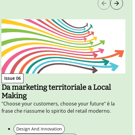
Issue 06
Da marketing territoriale a Local
Making
"Choose your customers, choose your future" è la
I
frase che riassume lo spirito del retail moderno.
d
s
s
Design And Innovation