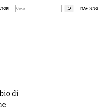
Cerca
UTORI
ITA
ENG
bio di
he