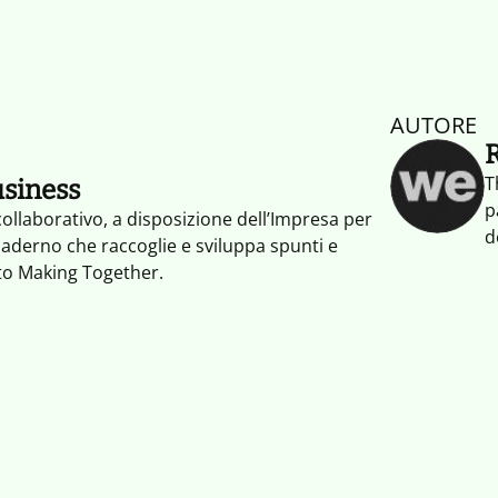
AUTORE
T
usiness
p
ollaborativo, a disposizione dell’Impresa per
d
uaderno che raccoglie e sviluppa spunti e
c
nto Making Together.
s
p
a
c