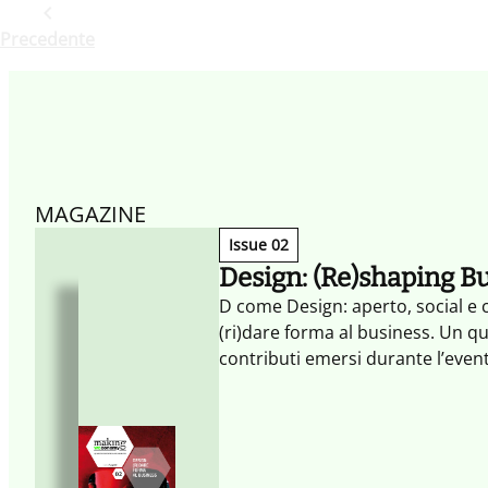
Precedente
MAGAZINE
Issue 02
Design: (Re)shaping B
D come Design: aperto, social e c
(ri)dare forma al business. Un q
contributi emersi durante l’eve