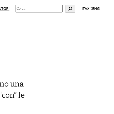
Cerca
UTORI
ITA
ENG
eno una
“con” le