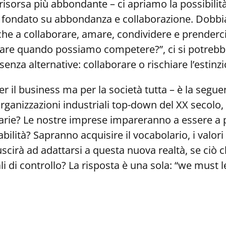
 risorsa più abbondante – ci apriamo la possibili
o fondato su abbondanza e collaborazione. Dobbia
 a collaborare, amare, condividere e prenderci cu
rare quando possiamo competere?”, ci si potrebb
 senza alternative: collaborare o rischiare l’estinz
er il business ma per la società tutta – è la segu
ganizzazioni industriali top-down del XX secolo, c
sarie? Le nostre imprese impareranno a essere a
tabilità? Sapranno acquisire il vocabolario, i val
uscirà ad adattarsi a questa nuova realtà, se ciò c
i di controllo? La risposta è una sola: “we must l