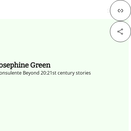
Successivo
Fa
osephine Green
X
onsulente Beyond 20:21st century stories
Lin