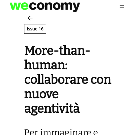
Vai
al
contenuto
Issue 16
More-than-
human:
collaborare con
nuove
agentività
Per immaginare e