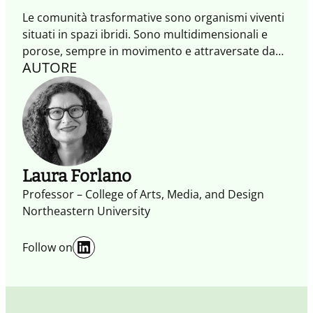
Le comunità trasformative sono organismi viventi
situati in spazi ibridi. Sono multidimensionali e
porose, sempre in movimento e attraversate da
AUTORE
esperienze che attivano scambi e generano azioni
trasformative. È mettendo al centro queste
comunità, oltre agli individui che le abitano, che
possiamo affrontare le grandi sfide del presente e
del futuro, generando impatti positivi.
Laura Forlano
Professor – College of Arts, Media, and Design
Northeastern University
LinkedIn
Follow on