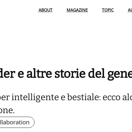
ABOUT
MAGAZINE
TOPIC
A
r e altre storie del gen
r intelligente e bestiale: ecco a
one.
llaboration