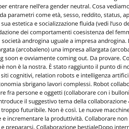
er entrare nell’era gender neutral. Cosa vediamo
a da parametri come età, sesso, reddito, status, 
a sua estetica e socializzazione fluida (vedi l’uso d
ibridazione dei comportamenti coesistenza del fem
: società androgina uguale a impresa androgina. L
argata (arcobaleno) una impresa allargata (arcob
ng soon e ovviamente coming out. Da provare. Col
 non è la nostra. È stato raggiunto il punto di no
e siti cognitivi, relation robots e intelligenza artif
tonomia sbrigano lavori complessi. Robot collabor
e fra persone e oggetti (collaborare con i bullon
 introduce il suggestivo tema della collaborazion
 troppo futuribile. Non è così. Le nuove macchi
 e incrementare la produttività. Collaborare non 
si e prepararsi. Collaborazione bestialeDopo intern