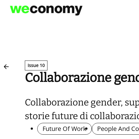
Vai
al
contenuto
Issue 10
Collaborazione gende
Collaborazione gender, supe
storie future di collaborazi
Future Of Work
People And Co