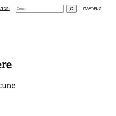
Cerca
UTORI
ITA
ENG
ere
lcune