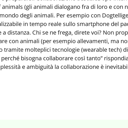
f animals (gli animali dialogano fra di loro e con 
il mondo degli animali. Per esempio con Dogtellig
calizzabile in tempo reale sullo smartphone del 
 a distanza. Chi se ne frega, direte voi? Non pro
fare con animali (per esempio allevamenti, ma n
tramite molteplici tecnologie (wearable tech) di f
perché bisogna collaborare così tanto” rispond
mplessità e ambiguità la collaborazione è inevitabi