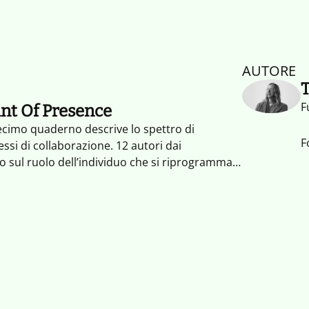
AUTORE
F
int Of Presence
decimo quaderno descrive lo spettro di
F
cessi di collaborazione. 12 autori dai
o sul ruolo dell’individuo che si riprogramma e
ollabora in maniera diffusa e spontanea,
i altri io coinvolti (Integrated Self). L’io
lla collaborazione.