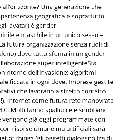
 all’orizzonte? Una generazione che
appartenenza geografica e soprattutto
egli avatar) è gender
minile e maschile in un unico sesso –
a futura organizzazione senza ruoli di
aleno) dove tutto sfuma in un gender
laborazione super intelligenteSta
n ritorno dell’invasione: algoritmi
iciale ficcata in ogni dove. Imprese gestite
ativi che lavorano a stretto contatto
i!). Internet come futura rete manovrata
e 4.0. Molti fanno spallucce e snobbano
ne vengono già oggi programmate con
con risorse umane ma artificiali sarà
et of things (gli oggetti dialogano fra di