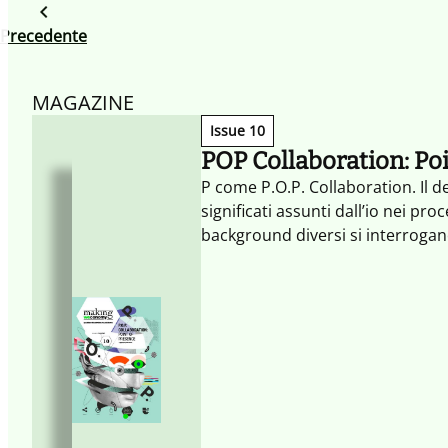
Precedente
MAGAZINE
Issue 10
POP Collaboration: Po
P come P.O.P. Collaboration. Il 
significati assunti dall’io nei pro
background diversi si interrogan
si trasforma (Hyperself) e che c
essendo consapevole del ruolo degl
come particella fondamentale de