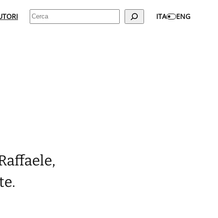
Cerca
UTORI
ITA
ENG
Raffaele,
te.