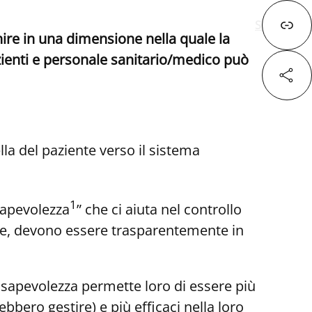
Successivo
ire in una dimensione nella quale la
zienti e personale sanitario/medico può
Fa
lla del paziente verso il sistema
X
1
sapevolezza
” che ci aiuta nel controllo
Lin
ente, devono essere trasparentemente in
consapevolezza permette loro di essere più
bbero gestire) e più efficaci nella loro