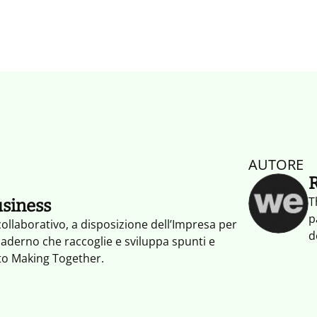
AUTORE
T
usiness
p
ollaborativo, a disposizione dell’Impresa per
d
uaderno che raccoglie e sviluppa spunti e
c
nto Making Together.
s
p
a