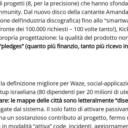
 progetti (8, per la precisione) che hanno sfondato 
community. Dal nuovo disco della cantante Amanda
one dell’industria discografica) fino allo “smartw
a fronte dei 100.000 richiesti – 100 volte tanto!),
ropria progettazione: la qualità del prodotto non
“pledges” (quanto più finanzio, tanto più ricevo i
a definizione migliore per Waze, social-applicazi
p israeliana (80 dipendenti per 20 milioni di ute
re: le mappe delle città sono letteralmente “dise
egate dal sistema. Il solo fatto di attivare passi
a un sostanzioso contributo al progetto, fermo re
 modalità “attiva” code, incidenti, aggiornamenti