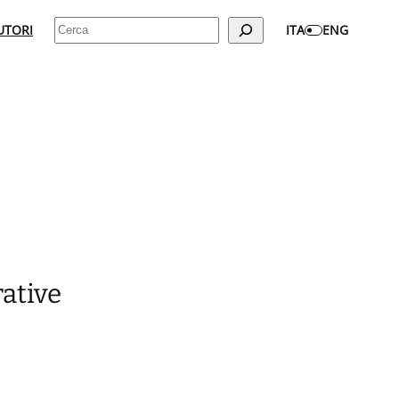
Cerca
UTORI
ITA
ENG
rative