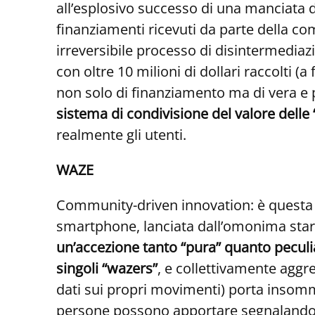
all’esplosivo successo di una manciata di
finanziamenti ricevuti da parte della 
irreversibile processo di disintermediazi
con oltre 10 milioni di dollari raccolti (
non solo di finanziamento ma di vera e p
sistema di condivisione del valore delle 
realmente gli utenti.
WAZE
Community-driven innovation: è questa l
smartphone, lanciata dall’omonima startu
un’accezione tanto “pura” quanto peculia
singoli “wazers”
, e collettivamente aggr
dati sui propri movimenti) porta insomm
persone possono apportare segnalando in