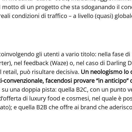
il motto di un progetto che sta sdoganando il conc
ali condizioni di traffico – a livello (quasi) global
involgendo gli utenti a vario titolo: nella fase di 
rter), nel feedback (Waze) o, nel caso di Darling De
retail, può risultare decisiva.
Un neologismo lo de
convenzionale, facendosi provare “in anticipo” da
su una doppia pista: quella B2C, con un punto ve
offerta di luxury food e cosmesi, nel quale è pos
rato); e quella B2B che offre ai brand che aderis