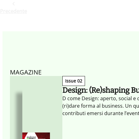
Precedente
MAGAZINE
Issue 02
Design: (Re)shaping B
D come Design: aperto, social e c
(ri)dare forma al business. Un q
contributi emersi durante l’eve