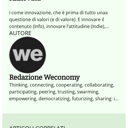
I come innovazione, che è prima di tutto unaa
questione di valori (e di valore). E innovare il
contenuto (Info), innovare l’attitudine (Indie),
AUTORE
innovare la relazione (Inter) sono le tre possibili
scelte di valore per le Imprese.
Redazione Weconomy
Thinking, connecting, cooperating, collaborating,
participating, peering, trusting, swarming,
empowering, democratizing, futurizing, sharing: il
futuro è già cambiato. Non occorrono altri segnali
il XXI secolo è il secolo dell'impresa collaborativa.
Weconomy esplora i paradigmi e le opportunità
dell'economia del Noi: più aperta, più