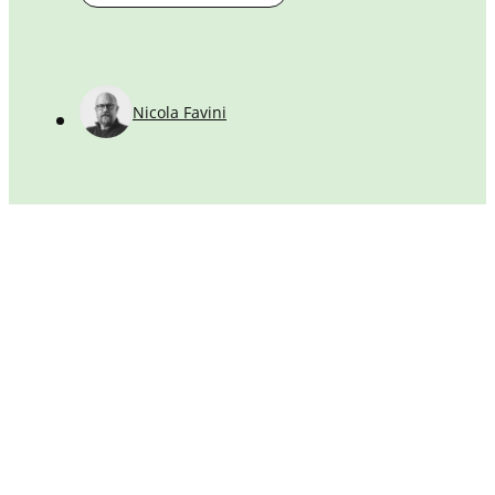
c
Nicola Favini