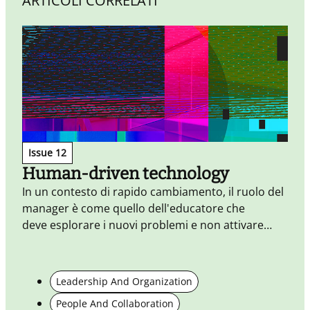
ARTICOLI CORRELATI
partecipativa, più trasparente fatta di
condivisione, reputazione e collaborazione.
Issue 12
Human-driven technology
In un contesto di rapido cambiamento, il ruolo del
manager è come quello dell'educatore che
deve esplorare i nuovi problemi e non attivare
solo una posizione “me too”.
Leadership And Organization
Q
People And Collaboration
i