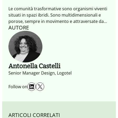
Le comunità trasformative sono organismi viventi
situati in spazi ibridi. Sono multidimensionali e
porose, sempre in movimento e attraversate da
AUTORE
esperienze che attivano scambi e generano azioni
trasformative. È mettendo al centro queste
comunità, oltre agli individui che le abitano, che
possiamo affrontare le grandi sfide del presente e
del futuro, generando impatti positivi.
Antonella Castelli
Senior Manager Design, Logotel
LinkedIn
X
Follow on
ARTICOLI CORRELATI