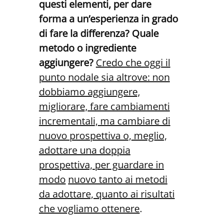
questi
elementi,
per
dare
forma
a
un’esperienza
in grado
di fare la differenza? Quale
metodo o ingrediente
aggiungere?
Credo che oggi il
punto nodale sia altrove: non
dobbiamo aggiungere,
migliorare, fare cambiamenti
incrementali, ma cambiare di
nuovo pro
spettiva o, meglio,
adottare una doppia
prospettiva, per guardare in
modo
nuovo tanto ai metodi
da adottare, quanto ai risultati
che vogliamo ot
tenere
.