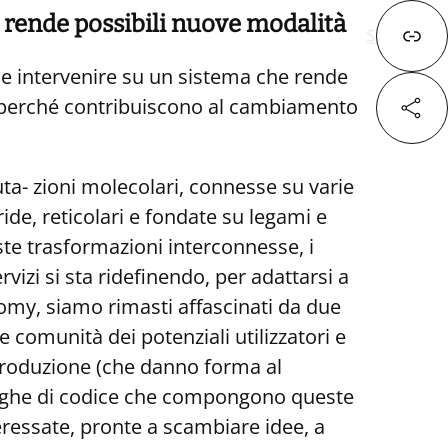
 rende possibili
nuove modalità
Successivo
 e intervenire su un sistema che rende
ive perché contribuiscono al cambiamento
Fa
ta- zioni molecolari, connesse su varie
de, reticolari e fondate su legami e
e trasformazioni interconnesse, i
X
vizi si sta ridefinendo, per adattarsi a
my, siamo rimasti affascinati da due
Lin
le comunità dei potenziali utilizzatori e
produzione (che danno forma al
le righe di codice che compongono queste
eressate, pronte a scambiare idee, a