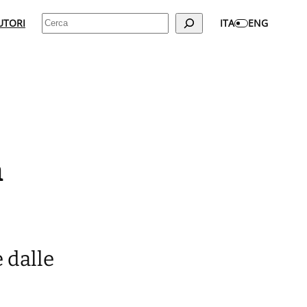
Cerca
UTORI
ITA
ENG
n
 dalle