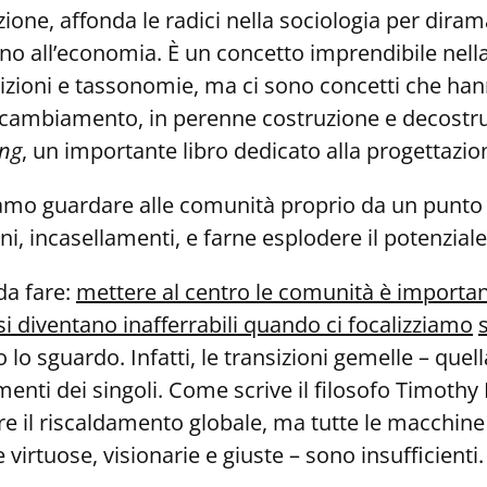
ione, affonda le radici nella sociologia per dira
 fino all’economia. È un concetto imprendibile nella
izioni e tassonomie, ma ci sono concetti che hann
i cambiamento, in perenne costruzione e decost
ing
, un importante libro dedicato alla progettazio
 guardare alle comunità proprio da un punto di v
ni, incasellamenti, e farne esplodere il potenzial
da fare:
mettere al centro le co
munità è important
i diventano inafferrabili quando ci focalizziamo
lo sguardo. Infatti, le transizioni gemelle – quel
amenti dei singoli. Come scrive il filosofo Timoth
e il riscaldamento globale, ma tutte le macchin
irtuose, visionarie e giuste – sono insufficienti.