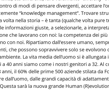
ontro di modi di pensare divergenti, accettare l’o
icemente “knowledge management”. Trovare strum
 volta nella storia – è tanta (qualche volta pure 
 le informazioni giuste, a selezionarle, a interpr
e che lavorano con noi: la competenza dei più espe
rano con noi. Ripartiamo dall’essere umano, semp
venti, che possono sopravvivere solo se evolvon
l’ambiente. La vita media dell’uomo si è allungat
 a 40 anni siamo come i nostri genitori a 32. Al c
anni, il 60% delle prime 500 aziende stilata da Fo
e dall’uomo, dalle grandi capacità di adattament
. Questa sarà la nuova grande Human (R)evolutio