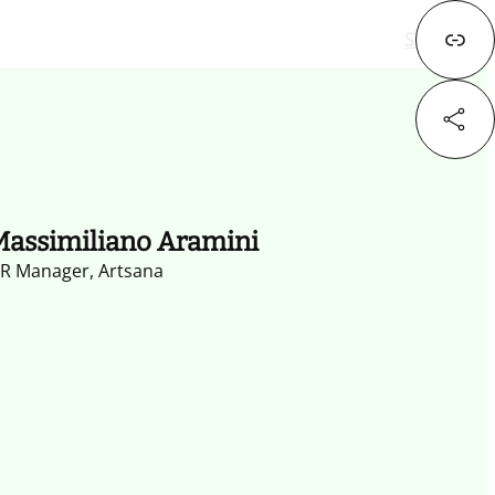
Successivo
Fa
assimiliano Aramini
X
R Manager, Artsana
Lin