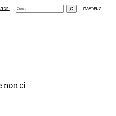
Cerca
UTORI
ITA
ENG
e non ci