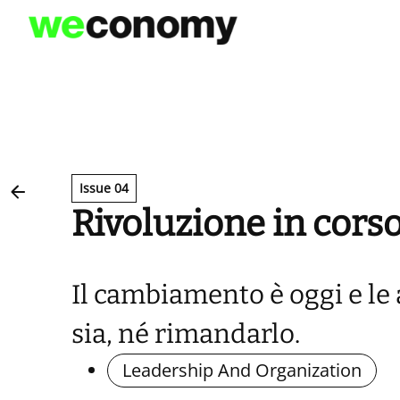
Vai
al
contenuto
Issue 04
Rivoluzione in cors
Il cambiamento è oggi e le
sia, né rimandarlo.
Leadership And Organization