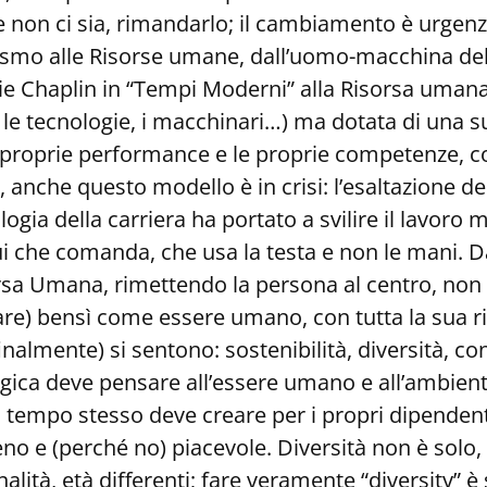
e non ci sia, rimandarlo; il cambiamento è urgenz
rismo alle Risorse umane, dall’uomo-macchina del
 Chaplin in “Tempi Moderni” alla Risorsa umana, u
e, le tecnologie, i macchinari…) ma dotata di una 
proprie performance e le proprie competenze, con
ò, anche questo modello è in crisi: l’esaltazione d
ogia della carriera ha portato a svilire il lavoro 
ui che comanda, che usa la testa e non le mani. Da
a Umana, rimettendo la persona al centro, non 
e) bensì come essere umano, con tutta la sua r
nalmente) si sentono: sostenibilità, diversità, co
ica deve pensare all’essere umano e all’ambient
 tempo stesso deve creare per i propri dipendent
o e (perché no) piacevole. Diversità non è solo, 
alità, età differenti; fare veramente “diversity” è