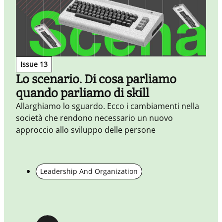
Issue 13
Lo scenario. Di cosa parliamo
quando parliamo di skill
L
s
Allarghiamo lo sguardo. Ecco i cambiamenti nella
l
società che rendono necessario un nuovo
i
approccio allo sviluppo delle persone
l
d
Leadership And Organization