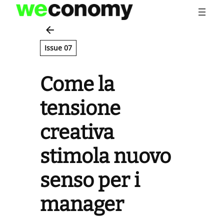
Vai
al
contenuto
Issue 07
Come la
tensione
creativa
stimola nuovo
senso per i
manager