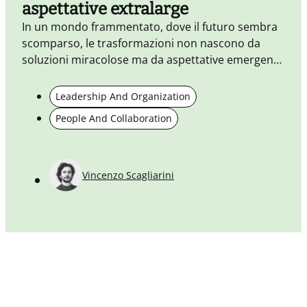
aspettative extralarge
p
In un mondo frammentato, dove il futuro sembra
scomparso, le trasformazioni non nascono da
soluzioni miracolose ma da aspettative emergenti
ancorate alla realtà. Anti-problemi e micro-
pratiche diventano strumenti per leggere il
Leadership And Organization
presente, attivare sperimentazioni e costruire
People And Collaboration
nuovi orizzonti condivisi, senza negare la
complessità.
Vincenzo Scagliarini