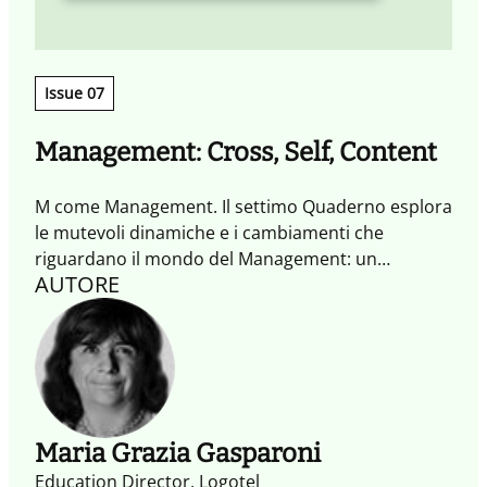
Issue 07
Management: Cross, Self, Content
M come Management. Il settimo Quaderno esplora
le mutevoli dinamiche e i cambiamenti che
riguardano il mondo del Management: un
AUTORE
racconto in tre atti di come intrecci tra universi
diversi (Cross), propensione all’auto-
organizzazione coordinata (SELF) e valorizzazione
dei contenuti sull’offerta (Content) rappresentino
le tre diverse dimensioni nelle quali l’Impresa
collaborativa si sviluppa.
Maria Grazia Gasparoni
Education Director, Logotel