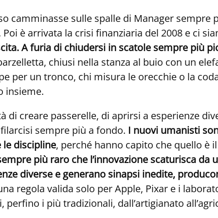
 camminasse sulle spalle di Manager sempre più spe
Poi è arrivata la crisi finanziaria del 2008 e ci s
a. A furia di chiudersi in scatole sempre più pic
arzelletta, chiusi nella stanza al buio con un ele
pe per un tronco, chi misura le orecchie o la co
uo insieme.
tà di creare passerelle, di aprirsi a esperienze div
nfilarcisi sempre più a fondo.
I nuovi umanisti son
 le discipline
, perché hanno capito che quello è il
è sempre più raro che
l’innovazione scaturisca da u
nze diverse e generano sinapsi inedite, producono
na regola valida solo per Apple, Pixar e i laborato
 perfino i più tradizionali, dall’artigianato all’agri