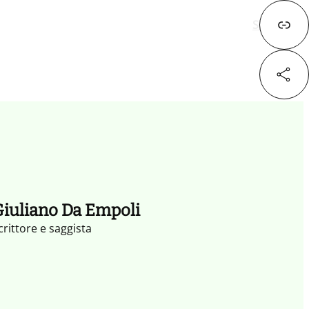
Successivo
Fa
X
iuliano Da Empoli
Lin
crittore e saggista