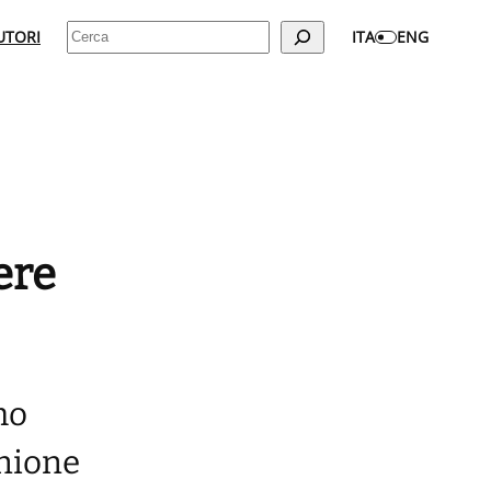
Cerca
UTORI
ITA
ENG
ere
mo
inione