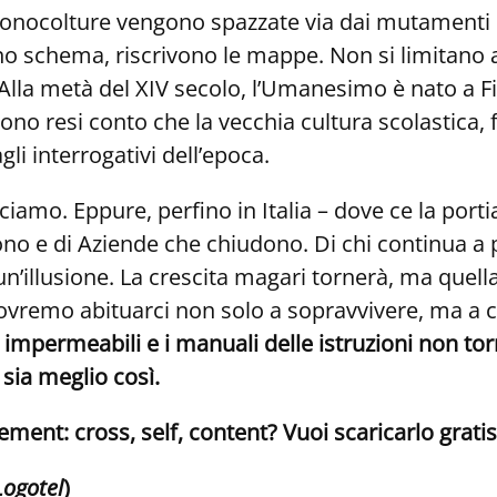
 monocolture vengono spazzate via dai mutamenti cl
ano schema, riscrivono le mappe. Non si limitano
 Alla metà del XIV secolo, l’Umanesimo è nato a Fir
no resi conto che la vecchia cultura scolastica,
gli interrogativi dell’epoca.
mo. Eppure, perfino in Italia – dove ce la portiam
ono e di Aziende che chiudono. Di chi continua a p
n’illusione. La crescita magari tornerà, ma quella
dovremo abituarci non solo a sopravvivere, ma a c
i impermeabili e i manuali delle istruzion
i
non tor
sia meglio così.
ent: cross, self, content? Vuoi scaricarlo gratis
Logotel
)