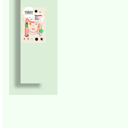
(Content) rappresentino le tre di
collaborativa si sviluppa.