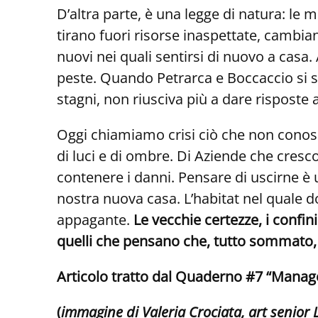
D’altra parte, è una legge di natura: le
tirano fuori risorse inaspettate, cambi
nuovi nei quali sentirsi di nuovo a casa.
peste. Quando Petrarca e Boccaccio si so
stagni, non riusciva più a dare risposte a
Oggi chiamiamo crisi ciò che non conoscia
di luci e di ombre. Di Aziende che cresc
contenere i danni. Pensare di uscirne è u
nostra nuova casa. L’habitat nel quale 
appagante.
Le vecchie certezze, i confin
quelli che pensano che, tutto sommato, 
Articolo tratto dal Quaderno #7 “Managem
(
immagine di
Valeria Crociata
, art senior 