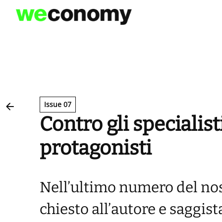
Vai
al
contenuto
Issue 07
Contro gli specialist
protagonisti
Nell’ultimo numero del n
chiesto all’autore e saggi