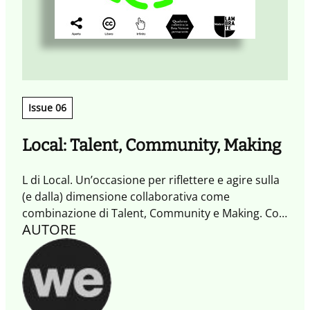
Issue 06
Local: Talent, Community, Making
L di Local. Un’occasione per riflettere e agire sulla
(e dalla) dimensione collaborativa come
combinazione di Talent, Community e Making. Con
AUTORE
inserto dedicato alla quarta dimensione del
Tempo con Timescapes.