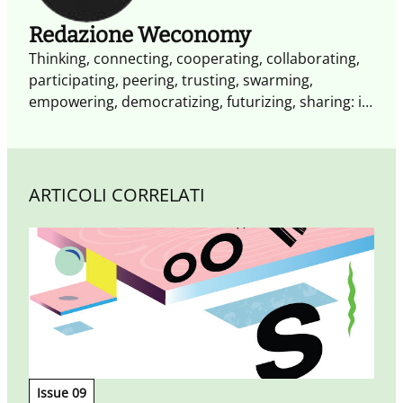
Redazione Weconomy
Thinking, connecting, cooperating, collaborating,
participating, peering, trusting, swarming,
empowering, democratizing, futurizing, sharing: il
futuro è già cambiato. Non occorrono altri segnali
il XXI secolo è il secolo dell'impresa collaborativa.
Weconomy esplora i paradigmi e le opportunità
dell'economia del Noi: più aperta, più
ARTICOLI CORRELATI
partecipativa, più trasparente fatta di
condivisione, reputazione e collaborazione.
Issue 09