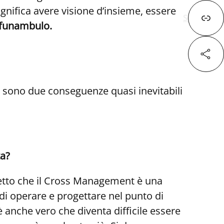
gnifica avere visione d’insieme, essere
Successivo
n funambulo.
Fa
 sono due conseguenze quasi inevitabili
X
ta?
Lin
etto che il Cross Management è una
di operare e progettare nel punto di
 anche vero che diventa difficile essere