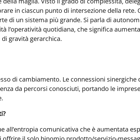
e della maglia. Visto il grado di complessità, del
avorare in ciascun punto di intersezione della rete
 parte di un sistema più grande. Si parla di auton
ità l’operatività quotidiana, che significa aument
 di gravità gerarchica.
processo di cambiamento. Le connessioni sinergiche
ndenza da percorsi conosciuti, portando le imprese
e.
ti?
ne all’entropia comunicativa che è aumentata esp
offrire il solo binomio prodotto/servizio-messa