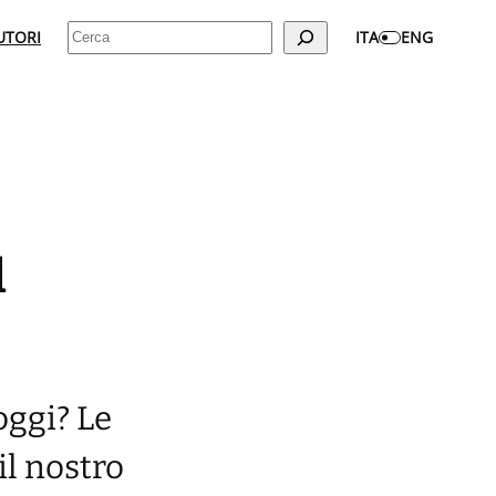
Cerca
UTORI
ITA
ENG
l
oggi? Le
l nostro