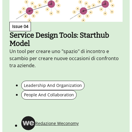
Issue 04
Service Design Tools: Starthub
Model
Un tool per creare uno "spazio" di incontro e
scambio per creare nuove occasioni di confronto
tra aziende.
P
Leadership And Organization
g
People And Collaboration
c
t
c
Redazione Weconomy