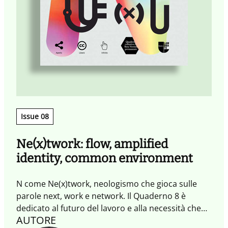
Issue 08
Ne(x)twork: flow, amplified
identity, common environment
N come Ne(x)twork, neologismo che gioca sulle
parole next, work e network. Il Quaderno 8 è
dedicato al futuro del lavoro e alla necessità che
AUTORE
questo sia connesso e condiviso in modo